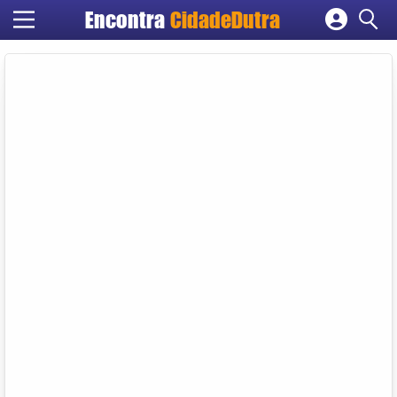
Encontra
CidadeDutra
Cadastrar empresa
Fazer login
Criar conta