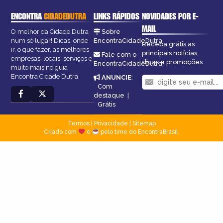
ENCONTRA
CIDADEDUTRA
LINKS RÁPIDOS
NOVIDADES POR E-
MAIL
O melhor da Cidade Dutra
Sobre
num só lugar! Dicas, onde
EncontraCidadeDutra
Receba grátis as
ir, o que fazer, as melhores
principais notícias,
Fale com o
empresas, locais, serviços e
dicas e promoções
EncontraCidadeDutra
muito mais no guia
Encontra Cidade Dutra.
ANUNCIE
:
Com
destaque
|
Grátis
Termos
|
Privacidade
|
Sitemap
Criado com
e
pelo time do EncontraBrasil