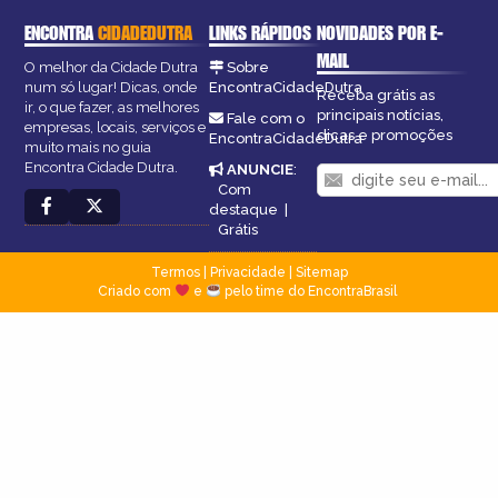
ENCONTRA
CIDADEDUTRA
LINKS RÁPIDOS
NOVIDADES POR E-
MAIL
O melhor da Cidade Dutra
Sobre
num só lugar! Dicas, onde
EncontraCidadeDutra
Receba grátis as
ir, o que fazer, as melhores
principais notícias,
Fale com o
empresas, locais, serviços e
dicas e promoções
EncontraCidadeDutra
muito mais no guia
Encontra Cidade Dutra.
ANUNCIE
:
Com
destaque
|
Grátis
Termos
|
Privacidade
|
Sitemap
Criado com
e
pelo time do EncontraBrasil