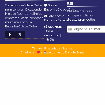
MAIL
O melhor da Cidade Dutra
Sobre
num só lugar! Dicas, onde
EncontraCidadeDutra
Receba grátis as
ir, o que fazer, as melhores
principais notícias,
Fale com o
empresas, locais, serviços e
dicas e promoções
EncontraCidadeDutra
muito mais no guia
Encontra Cidade Dutra.
ANUNCIE
:
Com
destaque
|
Grátis
Termos
|
Privacidade
|
Sitemap
Criado com
e
pelo time do EncontraBrasil