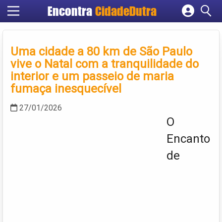
Encontra
CidadeDutra
Cadastrar empresa
Fazer login
Uma cidade a 80 km de São Paulo
Criar conta
vive o Natal com a tranquilidade do
interior e um passeio de maria
fumaça inesquecível
27/01/2026
O
Encanto
de