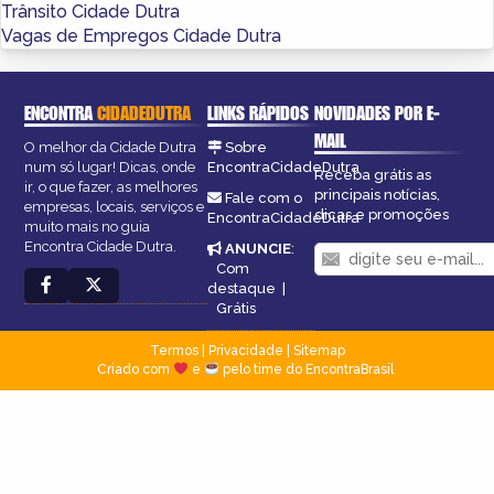
Trânsito Cidade Dutra
Vagas de Empregos Cidade Dutra
ENCONTRA
CIDADEDUTRA
LINKS RÁPIDOS
NOVIDADES POR E-
MAIL
O melhor da Cidade Dutra
Sobre
num só lugar! Dicas, onde
EncontraCidadeDutra
Receba grátis as
ir, o que fazer, as melhores
principais notícias,
Fale com o
empresas, locais, serviços e
dicas e promoções
EncontraCidadeDutra
muito mais no guia
Encontra Cidade Dutra.
ANUNCIE
:
Com
destaque
|
Grátis
Termos
|
Privacidade
|
Sitemap
Criado com
e
pelo time do EncontraBrasil