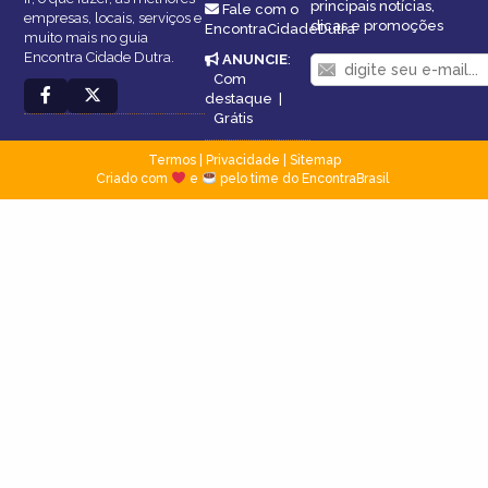
principais notícias,
Fale com o
empresas, locais, serviços e
dicas e promoções
EncontraCidadeDutra
muito mais no guia
Encontra Cidade Dutra.
ANUNCIE
:
Com
destaque
|
Grátis
Termos
|
Privacidade
|
Sitemap
Criado com
e
pelo time do EncontraBrasil