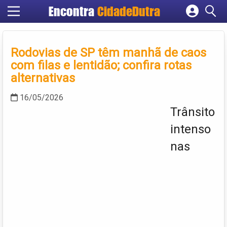
Encontra
CidadeDutra
Cadastrar empresa
Fazer login
Rodovias de SP têm manhã de caos
Criar conta
com filas e lentidão; confira rotas
alternativas
16/05/2026
Trânsito
intenso
nas