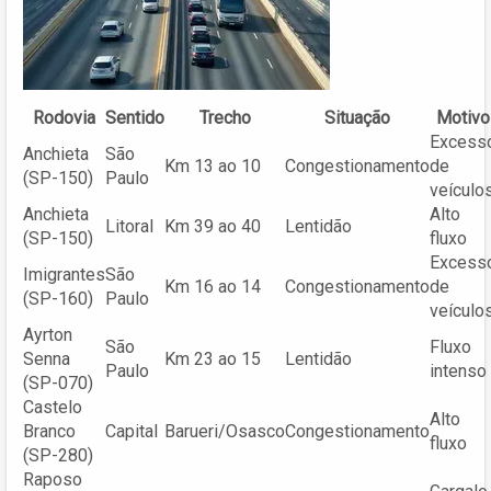
Rodovia
Sentido
Trecho
Situação
Motivo
Excess
Anchieta
São
Km 13 ao 10
Congestionamento
de
(SP-150)
Paulo
veículo
Anchieta
Alto
Litoral
Km 39 ao 40
Lentidão
(SP-150)
fluxo
Excess
Imigrantes
São
Km 16 ao 14
Congestionamento
de
(SP-160)
Paulo
veículo
Ayrton
São
Fluxo
Senna
Km 23 ao 15
Lentidão
Paulo
intenso
(SP-070)
Castelo
Alto
Branco
Capital
Barueri/Osasco
Congestionamento
fluxo
(SP-280)
Raposo