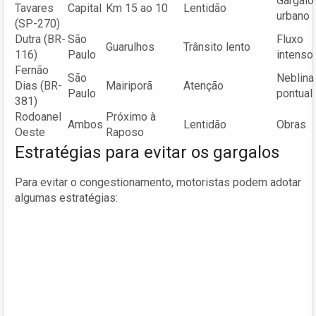
Gargalo
Tavares
Capital
Km 15 ao 10
Lentidão
urbano
(SP-270)
Dutra (BR-
São
Fluxo
Guarulhos
Trânsito lento
116)
Paulo
intenso
Fernão
São
Neblina
Dias (BR-
Mairiporã
Atenção
Paulo
pontual
381)
Rodoanel
Próximo à
Ambos
Lentidão
Obras
Oeste
Raposo
Estratégias para evitar os gargalos
Para evitar o congestionamento, motoristas podem adotar
algumas estratégias: