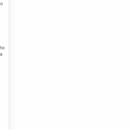
ão
ho.
ma