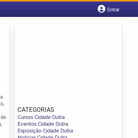
Entrar
Cadastrar empresa
Fazer login
Criar conta
ma
to,
CATEGORIAS
Cursos Cidade Dutra
 de
Eventos Cidade Dutra
,
Exposição Cidade Dutra
Notícias Cidade Dutra