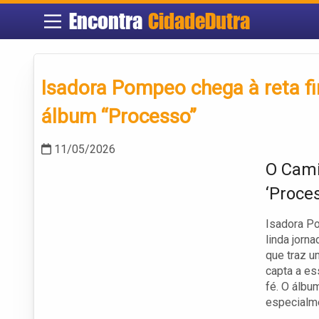
Encontra
CidadeDutra
Isadora Pompeo chega à reta f
álbum “Processo”
11/05/2026
O Cami
‘Proce
Isadora Po
linda jorn
que traz u
capta a es
fé. O álbu
especialme