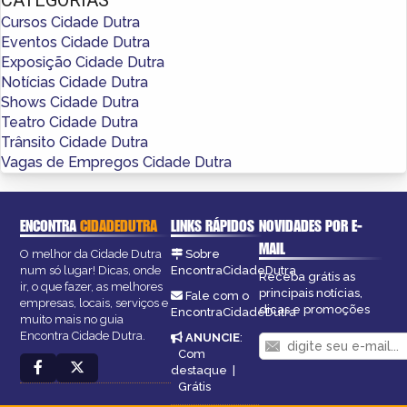
Cursos Cidade Dutra
Eventos Cidade Dutra
Exposição Cidade Dutra
Notícias Cidade Dutra
Shows Cidade Dutra
Teatro Cidade Dutra
Trânsito Cidade Dutra
Vagas de Empregos Cidade Dutra
ENCONTRA
CIDADEDUTRA
LINKS RÁPIDOS
NOVIDADES POR E-
MAIL
O melhor da Cidade Dutra
Sobre
num só lugar! Dicas, onde
EncontraCidadeDutra
Receba grátis as
ir, o que fazer, as melhores
principais notícias,
Fale com o
empresas, locais, serviços e
dicas e promoções
EncontraCidadeDutra
muito mais no guia
Encontra Cidade Dutra.
ANUNCIE
:
Com
destaque
|
Grátis