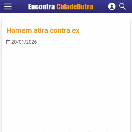
Encontra
CidadeDutra
Cadastrar empresa
Fazer login
Homem atira contra ex
Criar conta
20/01/2026