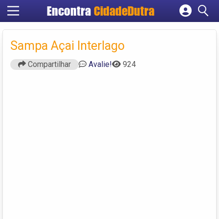
Encontra
CidadeDutra
Cadastrar empresa
Fazer login
Sampa Açai Interlago
Criar conta
Compartilhar
Avalie!
924