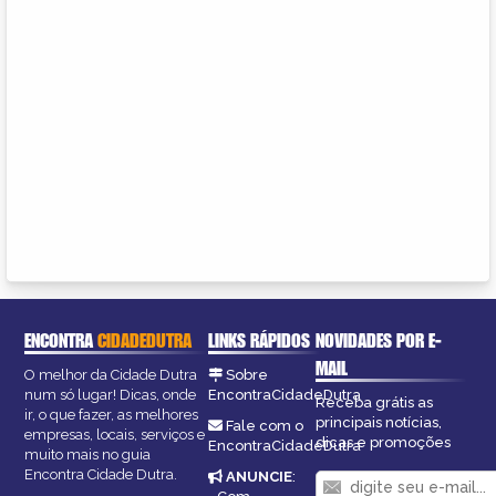
ENCONTRA
CIDADEDUTRA
LINKS RÁPIDOS
NOVIDADES POR E-
MAIL
O melhor da Cidade Dutra
Sobre
num só lugar! Dicas, onde
EncontraCidadeDutra
Receba grátis as
ir, o que fazer, as melhores
principais notícias,
Fale com o
empresas, locais, serviços e
dicas e promoções
EncontraCidadeDutra
muito mais no guia
Encontra Cidade Dutra.
ANUNCIE
: