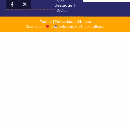
Com
destaque
|
Grátis
Termos
|
Privacidade
|
Sitemap
Criado com
e
pelo time do EncontraBrasil