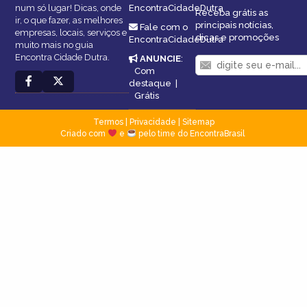
num só lugar! Dicas, onde
EncontraCidadeDutra
Receba grátis as
ir, o que fazer, as melhores
principais notícias,
Fale com o
empresas, locais, serviços e
dicas e promoções
EncontraCidadeDutra
muito mais no guia
Encontra Cidade Dutra.
ANUNCIE
:
Com
destaque
|
Grátis
Termos
|
Privacidade
|
Sitemap
Criado com
e
pelo time do EncontraBrasil