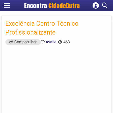
Encontra
CidadeDutra
Cadastrar empresa
Fazer login
Excelência Centro Técnico
Criar conta
Profissionalizante
Compartilhar
Avalie!
463