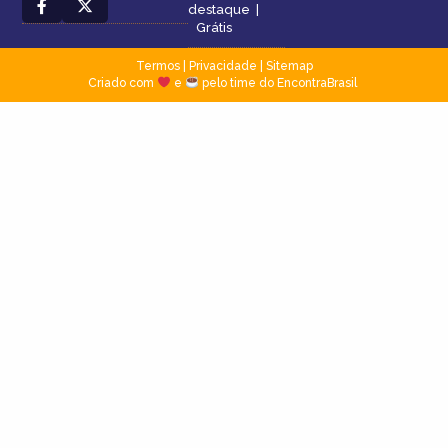
destaque
|
Grátis
Termos
|
Privacidade
|
Sitemap
Criado com
e
pelo time do EncontraBrasil