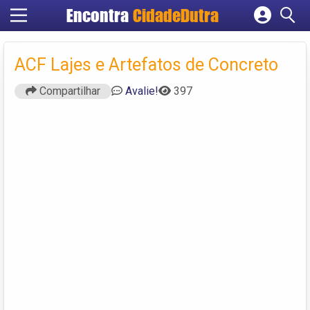
Encontra
CidadeDutra
Cadastrar empresa
Fazer login
ACF Lajes e Artefatos de Concreto
Criar conta
Compartilhar
Avalie!
397