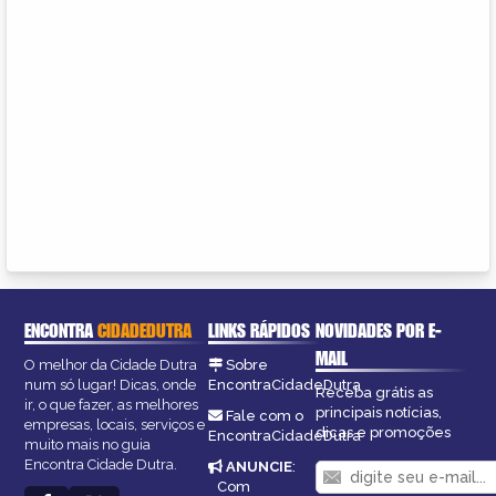
ENCONTRA
CIDADEDUTRA
LINKS RÁPIDOS
NOVIDADES POR E-
MAIL
O melhor da Cidade Dutra
Sobre
num só lugar! Dicas, onde
EncontraCidadeDutra
Receba grátis as
ir, o que fazer, as melhores
principais notícias,
Fale com o
empresas, locais, serviços e
dicas e promoções
EncontraCidadeDutra
muito mais no guia
Encontra Cidade Dutra.
ANUNCIE
:
Com