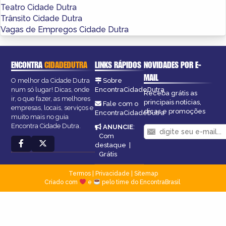
Teatro Cidade Dutra
Trânsito Cidade Dutra
Vagas de Empregos Cidade Dutra
ENCONTRA
CIDADEDUTRA
LINKS RÁPIDOS
NOVIDADES POR E-
MAIL
O melhor da Cidade Dutra
Sobre
num só lugar! Dicas, onde
EncontraCidadeDutra
Receba grátis as
ir, o que fazer, as melhores
principais notícias,
Fale com o
empresas, locais, serviços e
dicas e promoções
EncontraCidadeDutra
muito mais no guia
Encontra Cidade Dutra.
ANUNCIE
:
Com
destaque
|
Grátis
Termos
|
Privacidade
|
Sitemap
Criado com
e
pelo time do EncontraBrasil