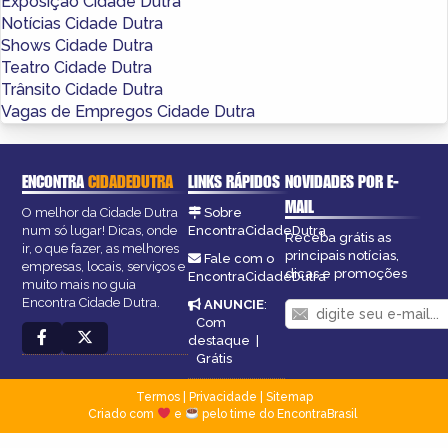
Exposição Cidade Dutra
Notícias Cidade Dutra
Shows Cidade Dutra
Teatro Cidade Dutra
Trânsito Cidade Dutra
Vagas de Empregos Cidade Dutra
ENCONTRA
CIDADEDUTRA
LINKS RÁPIDOS
NOVIDADES POR E-
MAIL
O melhor da Cidade Dutra
Sobre
num só lugar! Dicas, onde
EncontraCidadeDutra
Receba grátis as
ir, o que fazer, as melhores
principais notícias,
Fale com o
empresas, locais, serviços e
dicas e promoções
EncontraCidadeDutra
muito mais no guia
Encontra Cidade Dutra.
ANUNCIE
:
Com
destaque
|
Grátis
Termos
|
Privacidade
|
Sitemap
Criado com
e
pelo time do EncontraBrasil