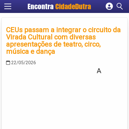
Encontra
CidadeDutra
Cadastrar empresa
Fazer login
CEUs passam a integrar o circuito da
Criar conta
Virada Cultural com diversas
apresentações de teatro, circo,
música e dança
22/05/2026
A