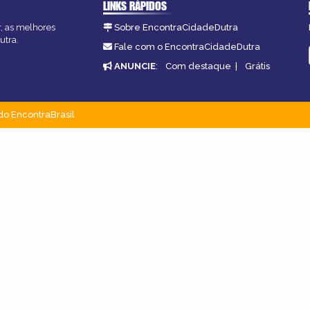
LINKS RÁPIDOS
r, as melhores
Sobre EncontraCidadeDutra
utra.
Fale com o EncontraCidadeDutra
ANUNCIE
:
Com destaque
|
Grátis
do EncontraBrasil