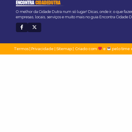
ENCONTRA
CIDADEDUTRA
O melhor da Cidade Dutra num só lugar! Dicas, onde ir, o que faze
empresas, locais, serviços e muito mais no guia Encontra Cidade D
Termos
|
Privacidade
|
Sitemap
Criado com
e
pelo time 