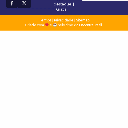
destaque
|
Grátis
Termos
|
Privacidade
|
Sitemap
Criado com
e
pelo time do EncontraBrasil