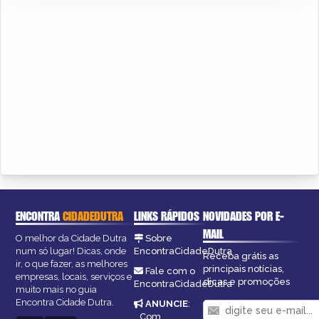
ENCONTRA
CIDADEDUTRA
LINKS RÁPIDOS
NOVIDADES POR E-
MAIL
O melhor da Cidade Dutra
Sobre
num só lugar! Dicas, onde
EncontraCidadeDutra
Receba grátis as
ir, o que fazer, as melhores
principais notícias,
Fale com o
empresas, locais, serviços e
dicas e promoções
EncontraCidadeDutra
muito mais no guia
Encontra Cidade Dutra.
ANUNCIE
:
Com