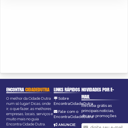
ENCONTRA
CIDADEDUTRA
LINKS RÁPIDOS
NOVIDADES POR E-
MAIL
O melhor da Cidade Dutra
Sobre
num só lugar! Dicas, onde
EncontraCidadeDutra
Receba grátis as
ir, o que fazer, as melhores
principais notícias,
Fale com o
empresas, locais, serviços e
dicas e promoções
EncontraCidadeDutra
muito mais no guia
Encontra Cidade Dutra.
ANUNCIE
: