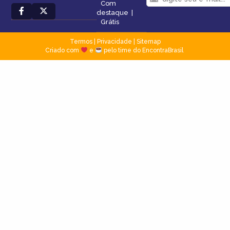
Com
destaque
|
Grátis
Termos
|
Privacidade
|
Sitemap
Criado com
e
pelo time do EncontraBrasil