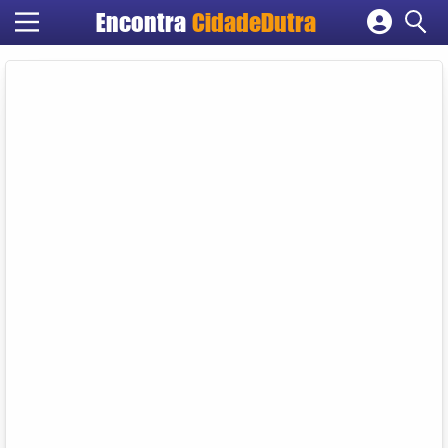
Encontra
CidadeDutra
Cadastrar empresa
Fazer login
Criar conta