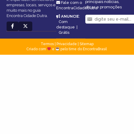
principais notícias,
Fale com o
empresas, locais, serviços e
dicas e promoções
EncontraCidadeDutra
muito mais no guia
Encontra Cidade Dutra.
ANUNCIE
:
Com
destaque
|
Grátis
Termos
|
Privacidade
|
Sitemap
Criado com
e
pelo time do EncontraBrasil