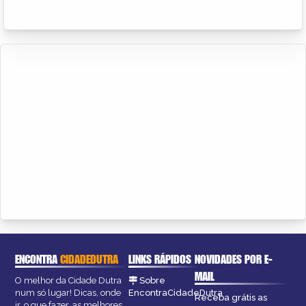
ENCONTRA
CIDADEDUTRA
LINKS RÁPIDOS
NOVIDADES POR E-
MAIL
O melhor da Cidade Dutra
Sobre
num só lugar! Dicas, onde
EncontraCidadeDutra
Receba grátis as
ir, o que fazer, as melhores