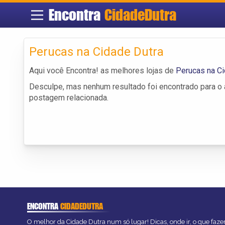
Encontra
CidadeDutra
Perucas na Cidade Dutra
Aqui você Encontra! as melhores lojas de
Perucas na Ci
Desculpe, mas nenhum resultado foi encontrado para o a
postagem relacionada.
ENCONTRA
CIDADEDUTRA
O melhor da Cidade Dutra num só lugar! Dicas, onde ir, o que faze