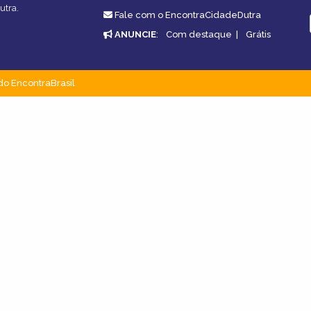
utra.
Fale com o EncontraCidadeDutra
ANUNCIE
:
Com destaque
|
Grátis
do EncontraBrasil