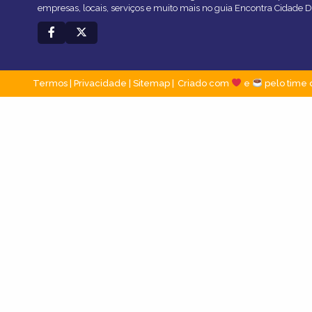
empresas, locais, serviços e muito mais no guia Encontra Cidade D
Termos
|
Privacidade
|
Sitemap
Criado com
e
pelo time 