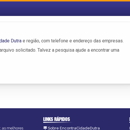
dade Dutra
e região, com telefone e endereço das empresas.
rquivo solicitado. Talvez a pesquisa ajude a encontrar uma
LINKS RÁPIDOS
r, as melhores
Sobre EncontraCidadeDutra