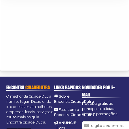
ENCONTRA
CIDADEDUTRA
LINKS RÁPIDOS
NOVIDADES POR E-
MAIL
O melhor da Cidade Dutra
Sobre
num só lugar! Dicas, onde
EncontraCidadeDutra
Receba grátis as
ir, o que fazer, as melhores
principais notícias,
Fale com o
empresas, locais, serviços e
dicas e promoções
EncontraCidadeDutra
muito mais no guia
Encontra Cidade Dutra.
ANUNCIE
:
Com