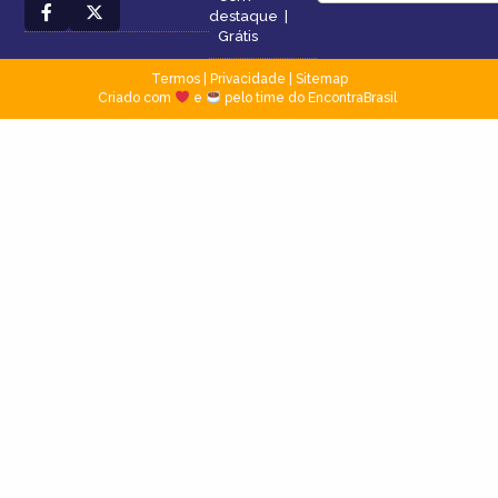
destaque
|
Grátis
Termos
|
Privacidade
|
Sitemap
Criado com
e
pelo time do EncontraBrasil