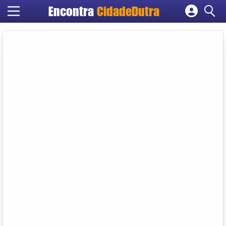
Encontra
CidadeDutra
Cadastrar empresa
Fazer login
Criar conta