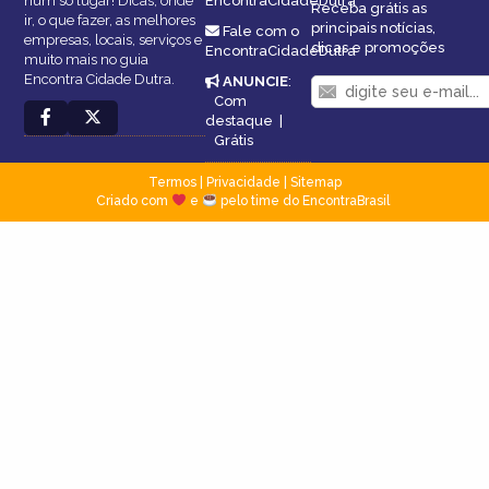
num só lugar! Dicas, onde
EncontraCidadeDutra
Receba grátis as
ir, o que fazer, as melhores
principais notícias,
Fale com o
empresas, locais, serviços e
dicas e promoções
EncontraCidadeDutra
muito mais no guia
Encontra Cidade Dutra.
ANUNCIE
:
Com
destaque
|
Grátis
Termos
|
Privacidade
|
Sitemap
Criado com
e
pelo time do EncontraBrasil