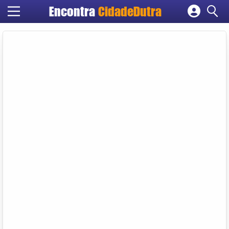
Encontra
CidadeDutra
Cadastrar empresa
Fazer login
Criar conta