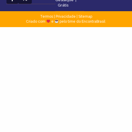
Grátis
Termos
|
Privacidade
|
Sitemap
Criado com
e
pelo time do EncontraBrasil