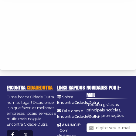
ENCONTRA
CIDADEDUTRA
LINKS RÁPIDOS
NOVIDADES POR E-
MAIL
O melhor da Cidade Dutra
Sobre
num só lugar! Dicas, onde
EncontraCidadeDutra
Receba grátis as
ir, o que fazer, as melhores
principais notícias,
Fale com o
empresas, locais, serviços e
dicas e promoções
EncontraCidadeDutra
muito mais no guia
Encontra Cidade Dutra.
ANUNCIE
:
Com
destaque
|