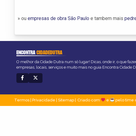
» ou
empresas de obra São Paulo
e tambem mais
pedre
ENCONTRA
CIDADEDUTRA
O melhor da Cidade Dutra num só lugar! Dicas, onde ir, o que faze
empresas, locais, serviços e muito mais no guia Encontra Cidade D
Termos
|
Privacidade
|
Sitemap
Criado com
e
pelo time 