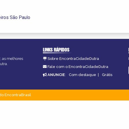
iros São Paulo
LINKS RÁPIDOS
r, as melhores
Sobre EncontraCidadeDutra
utra.
Fale com o EncontraCidadeDutra
ANUNCIE
:
Com destaque
|
Grátis
do EncontraBrasil