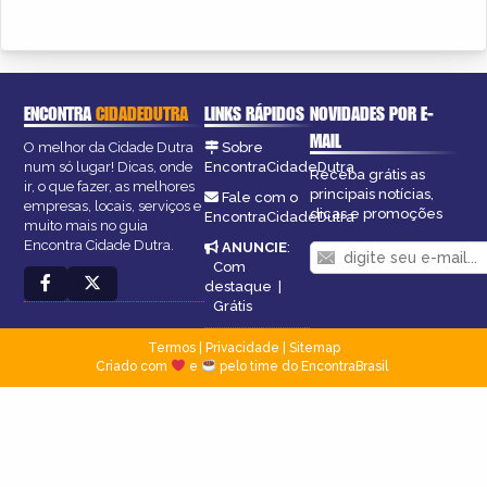
ENCONTRA
CIDADEDUTRA
LINKS RÁPIDOS
NOVIDADES POR E-
MAIL
O melhor da Cidade Dutra
Sobre
num só lugar! Dicas, onde
EncontraCidadeDutra
Receba grátis as
ir, o que fazer, as melhores
principais notícias,
Fale com o
empresas, locais, serviços e
dicas e promoções
EncontraCidadeDutra
muito mais no guia
Encontra Cidade Dutra.
ANUNCIE
:
Com
destaque
|
Grátis
Termos
|
Privacidade
|
Sitemap
Criado com
e
pelo time do EncontraBrasil