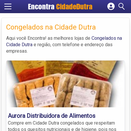
Encontra
CidadeDutra
Cadastrar empresa
Fazer login
Congelados na Cidade Dutra
Criar conta
Aqui você Encontra! as melhores lojas de
Congelados na
Cidade Dutra
e região, com telefone e endereço das
empresas.
Aurora Distribuidora de Alimentos
Compre em Cidade Dutra congelados que respeitam
todos os quesitos nutricionais e de higiene, pois nos