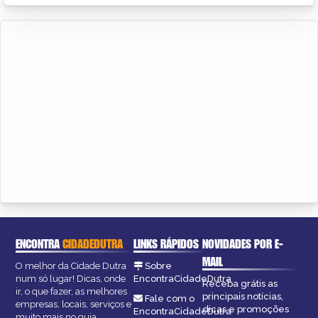
ENCONTRA
CIDADEDUTRA
LINKS RÁPIDOS
NOVIDADES POR E-
MAIL
O melhor da Cidade Dutra
Sobre
num só lugar! Dicas, onde
EncontraCidadeDutra
Receba grátis as
ir, o que fazer, as melhores
principais notícias,
Fale com o
empresas, locais, serviços e
dicas e promoções
EncontraCidadeDutra
muito mais no guia