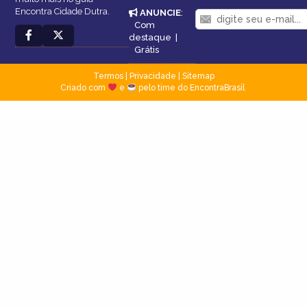
Encontra Cidade Dutra.
ANUNCIE
:
Com
destaque
|
Grátis
Termos
|
Privacidade
|
Sitemap
Criado com
e
pelo time do EncontraBrasil