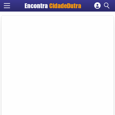
Encontra
CidadeDutra
Cadastrar empresa
Fazer login
Criar conta