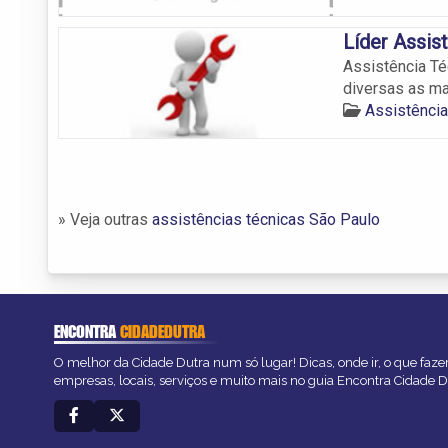
Líder Assis
Assistência Té
diversas as ma
Assistência
» Veja outras
assistências técnicas São Paulo
ENCONTRA
CIDADEDUTRA
O melhor da Cidade Dutra num só lugar! Dicas, onde ir, o que faze
empresas, locais, serviços e muito mais no guia Encontra Cidade D