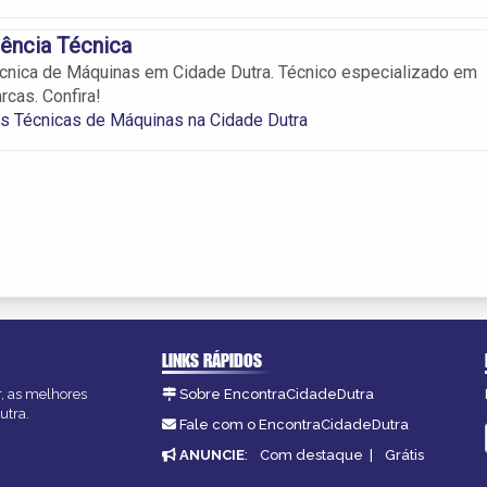
tência Técnica
cnica de Máquinas em Cidade Dutra. Técnico especializado em
rcas. Confira!
s Técnicas de Máquinas na Cidade Dutra
LINKS RÁPIDOS
r, as melhores
Sobre EncontraCidadeDutra
utra.
Fale com o EncontraCidadeDutra
ANUNCIE
:
Com destaque
|
Grátis