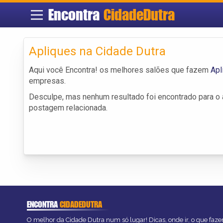
Encontra
CidadeDutra
Apliques na Cidade Dutra
Aqui você Encontra! os melhores salões que fazem
Apl
empresas.
Desculpe, mas nenhum resultado foi encontrado para o a
postagem relacionada.
ENCONTRA
CIDADEDUTRA
O melhor da Cidade Dutra num só lugar! Dicas, onde ir, o que faze