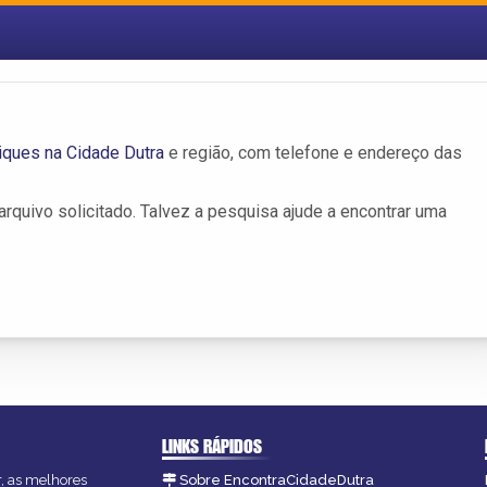
iques na Cidade Dutra
e região, com telefone e endereço das
rquivo solicitado. Talvez a pesquisa ajude a encontrar uma
LINKS RÁPIDOS
r, as melhores
Sobre EncontraCidadeDutra