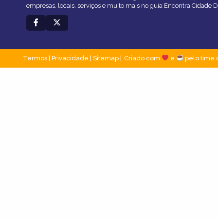
empresas, locais, serviços e muito mais no guia Encontra Cidade D
Termos
|
Privacidade
|
Sitemap
Criado com
e
pelo time 