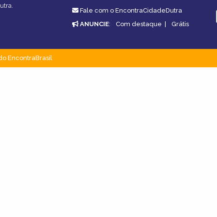
utra.
Fale com o EncontraCidadeDutra
ANUNCIE
:
Com destaque
|
Grátis
do EncontraBrasil