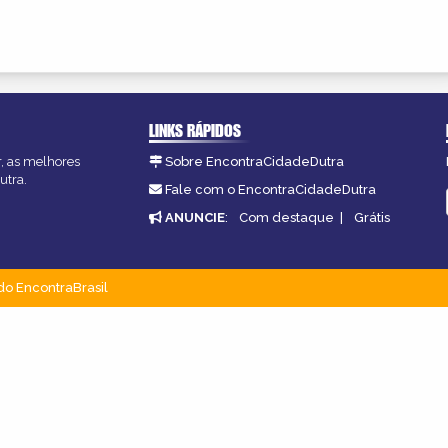
LINKS RÁPIDOS
r, as melhores
Sobre EncontraCidadeDutra
utra.
Fale com o EncontraCidadeDutra
ANUNCIE
:
Com destaque
|
Grátis
do EncontraBrasil