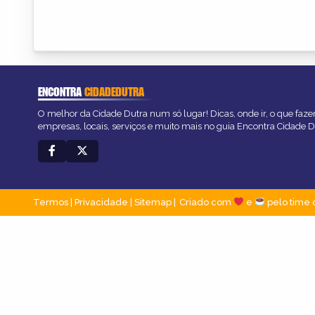
ENCONTRA
CIDADEDUTRA
O melhor da Cidade Dutra num só lugar! Dicas, onde ir, o que faze
empresas, locais, serviços e muito mais no guia Encontra Cidade D
Termos
|
Privacidade
|
Sitemap
Criado com
e
pelo time 