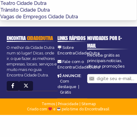
Teatro Cidade Dutra
Trânsito Cidade Dutra
Vagas de Empregos Cidade Dutra
ENCONTRA
CIDADEDUTRA
LINKS RÁPIDOS
NOVIDADES POR E-
MAIL
O melhor da Cidade Dutra
Sobre
num só lugar! Dicas, onde
EncontraCidadeDutra
Receba grátis as
ir, o que fazer, as melhores
principais notícias,
Fale com o
empresas, locais, serviços e
dicas e promoções
EncontraCidadeDutra
muito mais no guia
Encontra Cidade Dutra.
ANUNCIE
:
Com
destaque
|
Grátis
Termos
|
Privacidade
|
Sitemap
Criado com
e
pelo time do EncontraBrasil