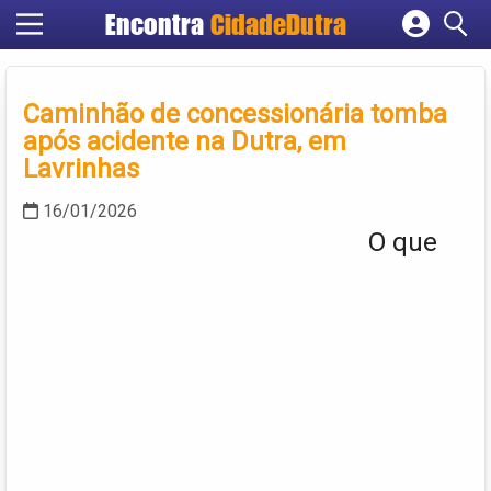
Encontra
CidadeDutra
Cadastrar empresa
Fazer login
Caminhão de concessionária tomba
Criar conta
após acidente na Dutra, em
Lavrinhas
16/01/2026
O que