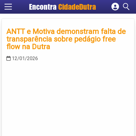
Encontra
CidadeDutra
Cadastrar empresa
Fazer login
ANTT e Motiva demonstram falta de
Criar conta
transparência sobre pedágio free
flow na Dutra
12/01/2026