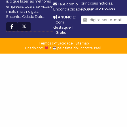
ir, o que fazer, as melhores
principais notícias,
Fale com o
empresas, locais, serviços e
dicas e promoções
EncontraCidadeDutra
muito mais no guia
Encontra Cidade Dutra.
ANUNCIE
:
Com
destaque
|
Grátis
Termos
|
Privacidade
|
Sitemap
Criado com
e
pelo time do EncontraBrasil