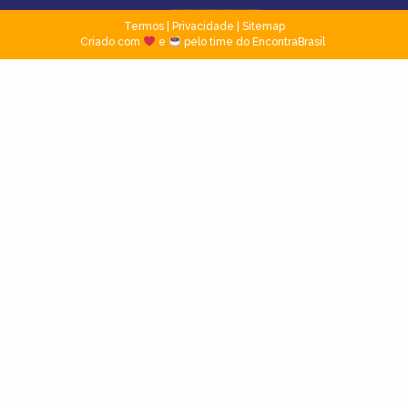
Termos
|
Privacidade
|
Sitemap
Criado com
e
pelo time do EncontraBrasil