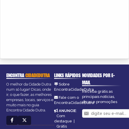
ENCONTRA
CIDADEDUTRA
LINKS RÁPIDOS
NOVIDADES POR E-
MAIL
O melhor da Cidade Dutra
Sobre
num só lugar! Dicas, onde
EncontraCidadeDutra
Receba grátis as
ir, o que fazer, as melhores
principais notícias,
Fale com o
empresas, locais, serviços e
dicas e promoções
EncontraCidadeDutra
muito mais no guia
Encontra Cidade Dutra.
ANUNCIE
:
Com
destaque
|
Grátis