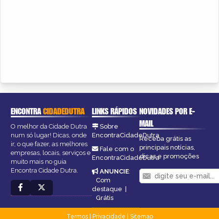
ENCONTRA
CIDADEDUTRA
LINKS RÁPIDOS
NOVIDADES POR E-
MAIL
O melhor da Cidade Dutra
Sobre
num só lugar! Dicas, onde
EncontraCidadeDutra
Receba grátis as
ir, o que fazer, as melhores
principais notícias,
Fale com o
empresas, locais, serviços e
dicas e promoções
EncontraCidadeDutra
muito mais no guia
Encontra Cidade Dutra.
ANUNCIE
:
Com
destaque
|
Grátis
Termos
|
Privacidade
|
Sitemap