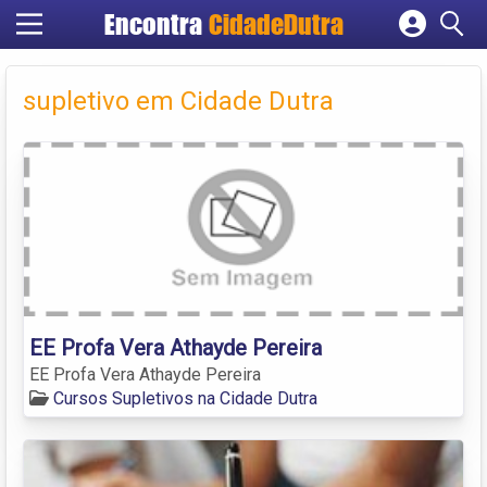
Encontra
CidadeDutra
Cadastrar empresa
Fazer login
supletivo em Cidade Dutra
Criar conta
EE Profa Vera Athayde Pereira
EE Profa Vera Athayde Pereira
Cursos Supletivos na Cidade Dutra