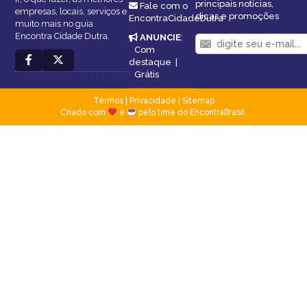
principais notícias,
Fale com o
empresas, locais, serviços e
dicas e promoções
EncontraCidadeDutra
muito mais no guia
Encontra Cidade Dutra.
ANUNCIE
:
Com
destaque
|
Grátis
Termos
|
Privacidade
|
Sitemap
Criado com
e
pelo time do EncontraBrasil