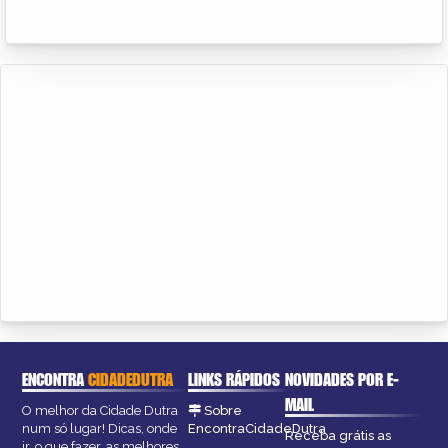
ENCONTRA
CIDADEDUTRA
LINKS RÁPIDOS
NOVIDADES POR E-
MAIL
O melhor da Cidade Dutra
Sobre
num só lugar! Dicas, onde
EncontraCidadeDutra
Receba grátis as
ir, o que fazer, as melhores