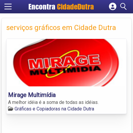
Encontra
CidadeDutra
Cadastrar empresa
Fazer login
serviços gráficos em Cidade Dutra
Criar conta
Mirage Multimídia
A melhor idéia é a soma de todas as idéias.
Gráficas e Copiadoras na Cidade Dutra