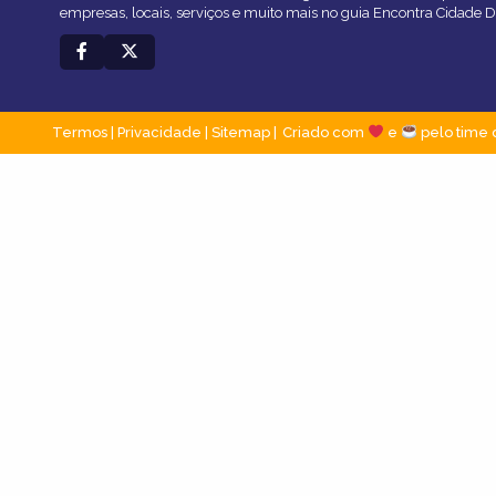
empresas, locais, serviços e muito mais no guia Encontra Cidade D
Termos
|
Privacidade
|
Sitemap
Criado com
e
pelo time 