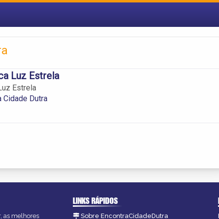
ra
ca Luz Estrela
Luz Estrela
a Cidade Dutra
LINKS RÁPIDOS
r, as melhores
Sobre EncontraCidadeDutra