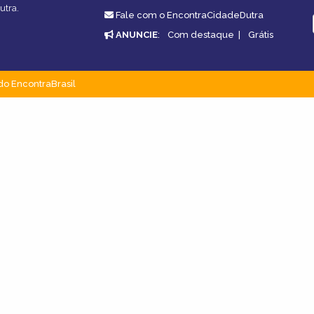
utra.
Fale com o EncontraCidadeDutra
ANUNCIE
:
Com destaque
|
Grátis
do EncontraBrasil