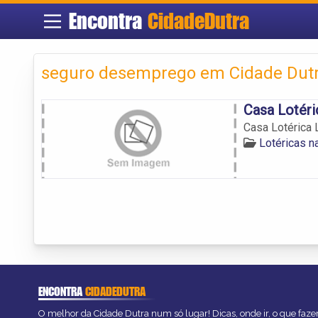
Encontra
CidadeDutra
seguro desemprego em Cidade Dut
Casa Lotéri
Casa Lotérica 
Lotéricas n
ENCONTRA
CIDADEDUTRA
O melhor da Cidade Dutra num só lugar! Dicas, onde ir, o que faze