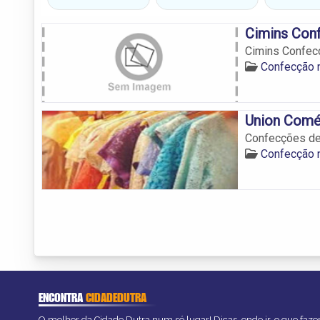
Cimins Conf
Cimins Confecç
Confecção 
Union Comé
Confecções de
Confecção 
ENCONTRA
CIDADEDUTRA
O melhor da Cidade Dutra num só lugar! Dicas, onde ir, o que faze