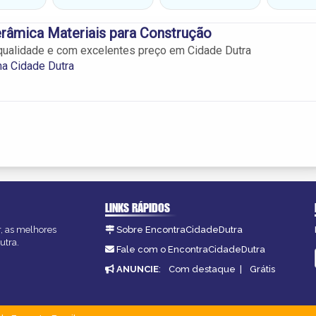
râmica Materiais para Construção
qualidade e com excelentes preço em Cidade Dutra
a Cidade Dutra
LINKS RÁPIDOS
r, as melhores
Sobre EncontraCidadeDutra
utra.
Fale com o EncontraCidadeDutra
ANUNCIE
:
Com destaque
|
Grátis