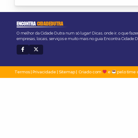
ENCONTRA
CIDADEDUTRA
O melhor da Cidade Dutra num só lugar! Dicas, onde ir, o que faze
empresas, locais, serviços e muito mais no guia Encontra Cidade D
Termos
|
Privacidade
|
Sitemap
Criado com
e
pelo time 