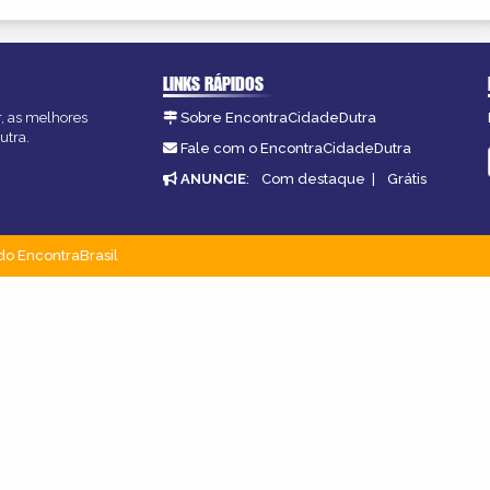
LINKS RÁPIDOS
r, as melhores
Sobre EncontraCidadeDutra
utra.
Fale com o EncontraCidadeDutra
ANUNCIE
:
Com destaque
|
Grátis
do EncontraBrasil