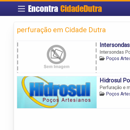
Encontra
CidadeDutra
perfuração em Cidade Dutra
Intersondas
Intersondas P
Poços Artes
Hidrosul Po
Perfuração e m
Poços Artes