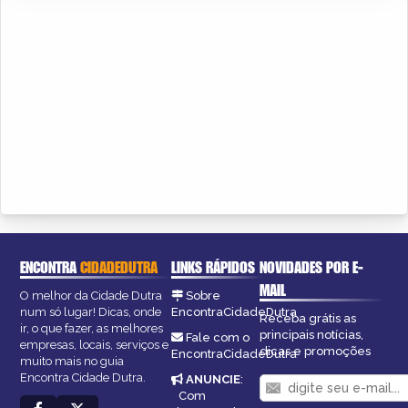
ENCONTRA
CIDADEDUTRA
LINKS RÁPIDOS
NOVIDADES POR E-
MAIL
O melhor da Cidade Dutra
Sobre
num só lugar! Dicas, onde
EncontraCidadeDutra
Receba grátis as
ir, o que fazer, as melhores
principais notícias,
Fale com o
empresas, locais, serviços e
dicas e promoções
EncontraCidadeDutra
muito mais no guia
Encontra Cidade Dutra.
ANUNCIE
:
Com