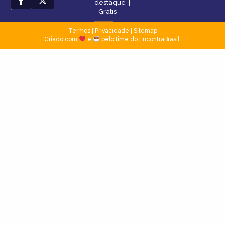
destaque
|
Grátis
Termos
|
Privacidade
|
Sitemap
Criado com
e
pelo time do EncontraBrasil