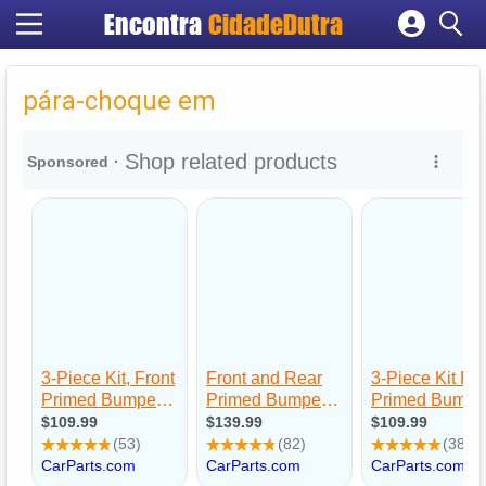
Encontra
CidadeDutra
Cadastrar empresa
Fazer login
pára-choque em
Criar conta