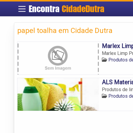
Encontra
CidadeDutra
papel toalha em Cidade Dutra
Marlex Lim
Marlex Limp P
Produtos d
ALS Materi
Produtos de li
Produtos d