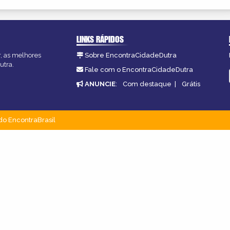
LINKS RÁPIDOS
r, as melhores
Sobre EncontraCidadeDutra
utra.
Fale com o EncontraCidadeDutra
ANUNCIE
:
Com destaque
|
Grátis
do EncontraBrasil