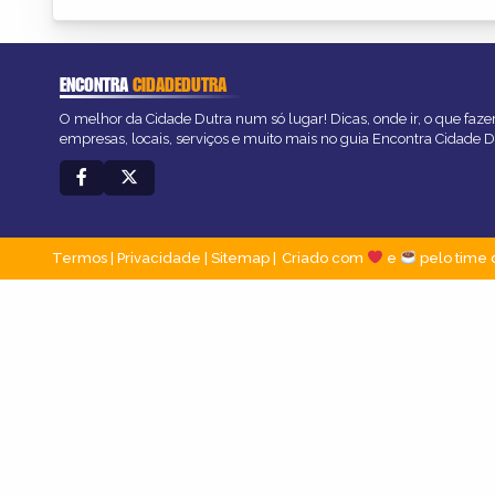
ENCONTRA
CIDADEDUTRA
O melhor da Cidade Dutra num só lugar! Dicas, onde ir, o que faze
empresas, locais, serviços e muito mais no guia Encontra Cidade D
Termos
|
Privacidade
|
Sitemap
Criado com
e
pelo time 