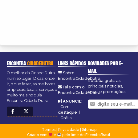
ENCONTRA
CIDADEDUTRA
LINKS RÁPIDOS
NOVIDADES POR E-
MAIL
O melhor da Cidade Dutra
Sobre
num só lugar! Dicas, onde
EncontraCidadeDutra
Receba grátis as
ir, o que fazer, as melhores
principais notícias,
Fale com o
empresas, locais, serviços e
dicas e promoções
EncontraCidadeDutra
muito mais no guia
Encontra Cidade Dutra.
ANUNCIE
:
Com
destaque
|
Grátis
Termos
|
Privacidade
|
Sitemap
Criado com
e
pelo time do EncontraBrasil