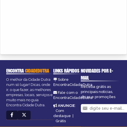
ENCONTRA
CIDADEDUTRA
LINKS RÁPIDOS
NOVIDADES POR E-
MAIL
O melhor da Cidade Dutra
Sobre
num só lugar! Dicas, onde
EncontraCidadeDutra
Receba grátis as
ir, o que fazer, as melhores
principais notícias,
Fale com o
empresas, locais, serviços e
dicas e promoções
EncontraCidadeDutra
muito mais no guia
Encontra Cidade Dutra.
ANUNCIE
:
Com
destaque
|
Grátis