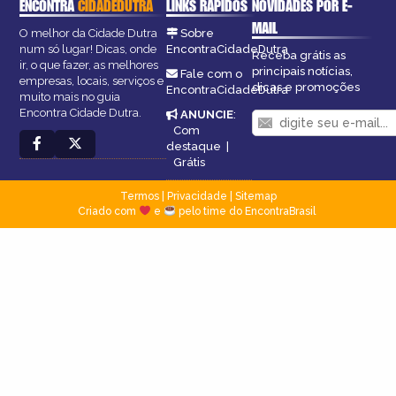
ENCONTRA
CIDADEDUTRA
LINKS RÁPIDOS
NOVIDADES POR E-
MAIL
O melhor da Cidade Dutra
Sobre
num só lugar! Dicas, onde
EncontraCidadeDutra
Receba grátis as
ir, o que fazer, as melhores
principais notícias,
Fale com o
empresas, locais, serviços e
dicas e promoções
EncontraCidadeDutra
muito mais no guia
Encontra Cidade Dutra.
ANUNCIE
:
Com
destaque
|
Grátis
Termos
|
Privacidade
|
Sitemap
Criado com
e
pelo time do EncontraBrasil