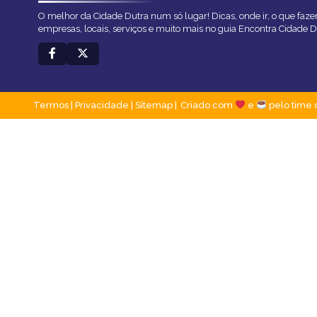
O melhor da Cidade Dutra num só lugar! Dicas, onde ir, o que faze
empresas, locais, serviços e muito mais no guia Encontra Cidade D
Termos
|
Privacidade
|
Sitemap
Criado com
e
pelo time 