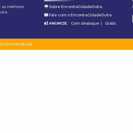
r, as melhores
Sobre EncontraCidadeDutra
utra.
Fale com o EncontraCidadeDutra
ANUNCIE
:
Com destaque
|
Grátis
do EncontraBrasil