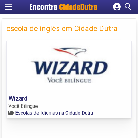
Encontra
CidadeDutra
Cadastrar empresa
Fazer login
escola de inglês em Cidade Dutra
Criar conta
Wizard
Você Bilíngue
Escolas de Idiomas na Cidade Dutra