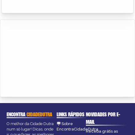
ENCONTRA
CIDADEDUTRA
LINKS RÁPIDOS
NOVIDADES POR E-
MAIL
O melhor da Cidade Dutra
Sobre
num só lugar! Dicas, onde
EncontraCidadeDutra
Receba grátis as
ir, o que fazer, as melhores