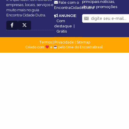
principais notícias,
Fale com o
empresas, locais, serviços e
dicas e promoções
EncontraCidadeDutra
muito mais no guia
Encontra Cidade Dutra.
ANUNCIE
:
Com
destaque
|
Grátis
Termos
|
Privacidade
|
Sitemap
Criado com
e
pelo time do EncontraBrasil