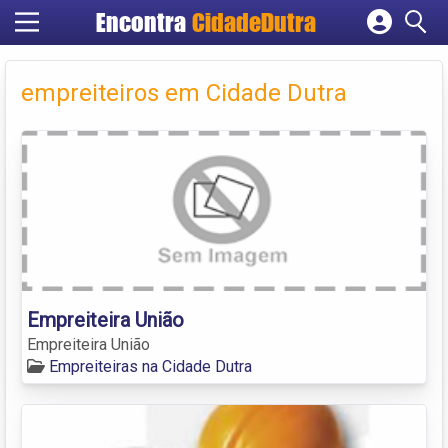
Encontra
CidadeDutra
Cadastrar empresa
Fazer login
empreiteiros em Cidade Dutra
Criar conta
Empreiteira União
Empreiteira União
Empreiteiras na Cidade Dutra