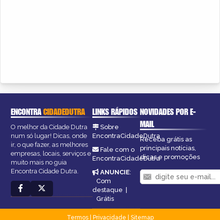
ENCONTRA
CIDADEDUTRA
LINKS RÁPIDOS
NOVIDADES POR E-
MAIL
O melhor da Cidade Dutra
Sobre
num só lugar! Dicas, onde
EncontraCidadeDutra
Receba grátis as
ir, o que fazer, as melhores
principais notícias,
Fale com o
empresas, locais, serviços e
dicas e promoções
EncontraCidadeDutra
muito mais no guia
Encontra Cidade Dutra.
ANUNCIE
:
Com
destaque
|
Grátis
Termos
|
Privacidade
|
Sitemap