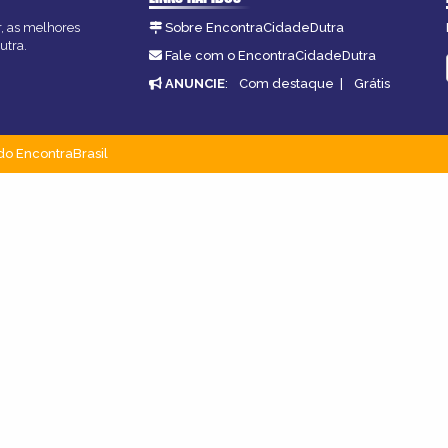
r, as melhores
Sobre EncontraCidadeDutra
utra.
Fale com o EncontraCidadeDutra
ANUNCIE
:
Com destaque
|
Grátis
do EncontraBrasil