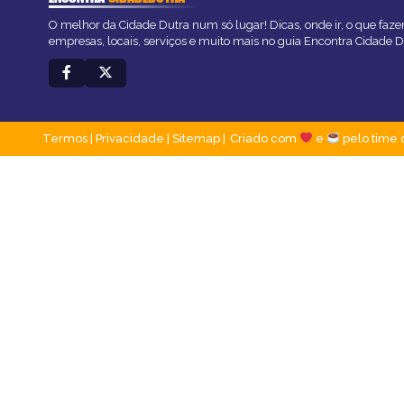
O melhor da Cidade Dutra num só lugar! Dicas, onde ir, o que faze
empresas, locais, serviços e muito mais no guia Encontra Cidade D
Termos
|
Privacidade
|
Sitemap
Criado com
e
pelo time 