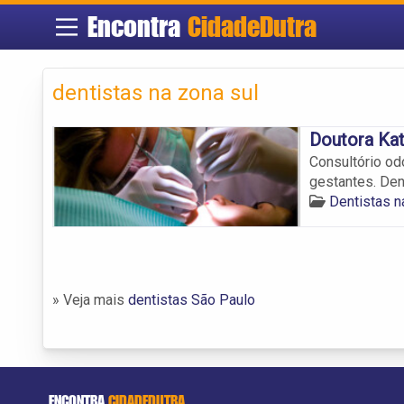
Encontra
CidadeDutra
dentistas na zona sul
Doutora Kat
Consultório odo
gestantes. Den
Dentistas n
» Veja mais
dentistas São Paulo
ENCONTRA
CIDADEDUTRA