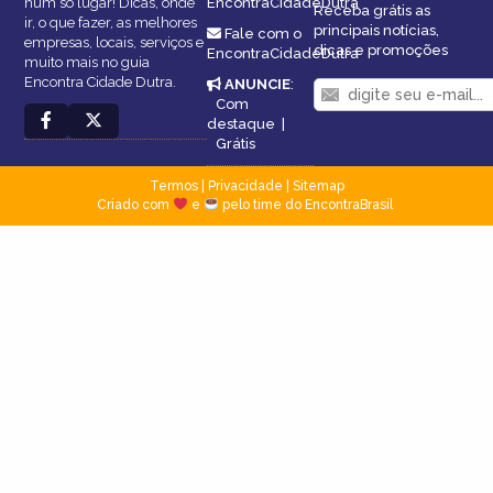
num só lugar! Dicas, onde
EncontraCidadeDutra
Receba grátis as
ir, o que fazer, as melhores
principais notícias,
Fale com o
empresas, locais, serviços e
dicas e promoções
EncontraCidadeDutra
muito mais no guia
Encontra Cidade Dutra.
ANUNCIE
:
Com
destaque
|
Grátis
Termos
|
Privacidade
|
Sitemap
Criado com
e
pelo time do EncontraBrasil