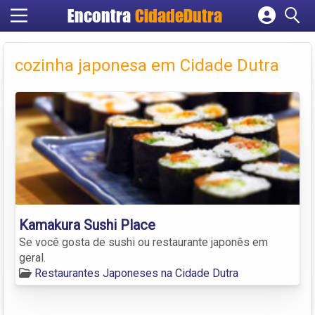
Encontra
CidadeDutra
Cadastrar empresa
Fazer login
cozinha japonesa em Cidade Dutra
Criar conta
Kamakura Sushi Place
Se você gosta de sushi ou restaurante japonês em
geral.
Restaurantes Japoneses na Cidade Dutra