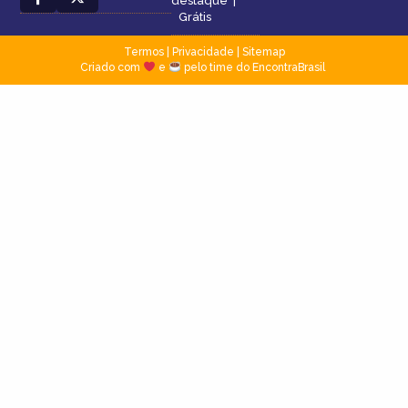
destaque
|
Grátis
Termos
|
Privacidade
|
Sitemap
Criado com
e
pelo time do EncontraBrasil