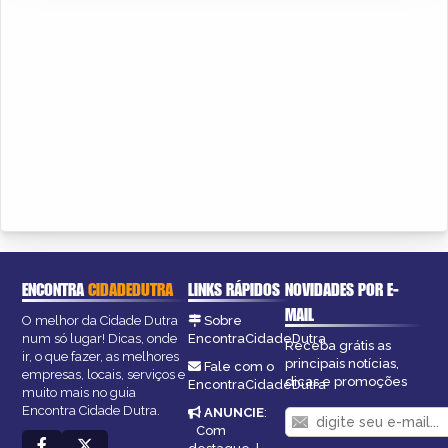
ENCONTRA
CIDADEDUTRA
LINKS RÁPIDOS
NOVIDADES POR E-
MAIL
O melhor da Cidade Dutra
Sobre
num só lugar! Dicas, onde
EncontraCidadeDutra
Receba grátis as
ir, o que fazer, as melhores
principais notícias,
Fale com o
empresas, locais, serviços e
dicas e promoções
EncontraCidadeDutra
muito mais no guia
Encontra Cidade Dutra.
ANUNCIE
:
Com