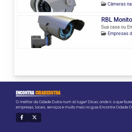
Câmeras na
RBL Monito
Sua casa ou E
Empresas d
ENCONTRA
CIDADEDUTRA
O melhor da Cidade Dutra num só lugar! Dicas, onde ir, o que faze
empresas, locais, serviços e muito mais no guia Encontra Cidade D