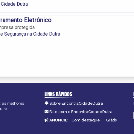
 Cidade Dutra
ramento Eletrônico
mpresa protegida.
e Segurança na Cidade Dutra
LINKS RÁPIDOS
r, as melhores
Sobre EncontraCidadeDutra
utra.
Fale com o EncontraCidadeDutra
ANUNCIE
:
Com destaque
|
Grátis