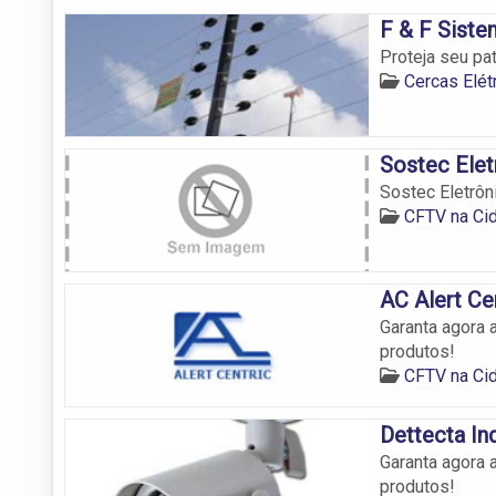
F & F Sist
Proteja seu pa
Cercas Elét
Sostec Elet
Sostec Eletrôn
CFTV na Ci
AC Alert Ce
Garanta agora 
produtos!
CFTV na Ci
Dettecta In
Garanta agora 
produtos!