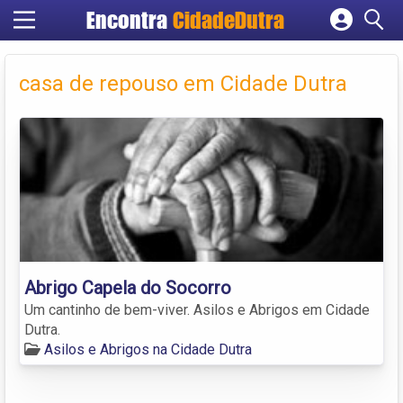
Encontra
CidadeDutra
Cadastrar empresa
Fazer login
casa de repouso em Cidade Dutra
Criar conta
Abrigo Capela do Socorro
Um cantinho de bem-viver. Asilos e Abrigos em Cidade
Dutra.
Asilos e Abrigos na Cidade Dutra