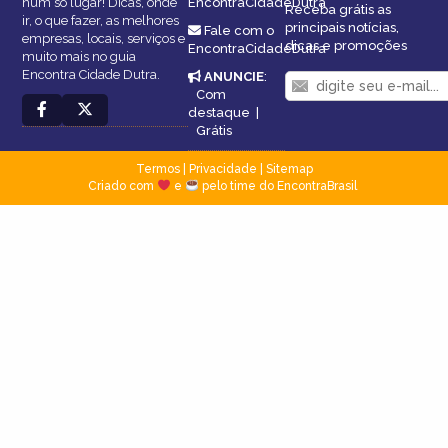
num só lugar! Dicas, onde
EncontraCidadeDutra
Receba grátis as
ir, o que fazer, as melhores
principais notícias,
Fale com o
empresas, locais, serviços e
dicas e promoções
EncontraCidadeDutra
muito mais no guia
Encontra Cidade Dutra.
ANUNCIE
:
Com
destaque
|
Grátis
Termos
|
Privacidade
|
Sitemap
Criado com
e
pelo time do EncontraBrasil