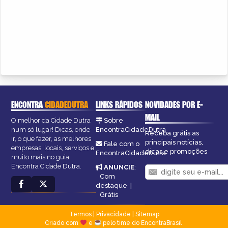
ENCONTRA
CIDADEDUTRA
LINKS RÁPIDOS
NOVIDADES POR E-
MAIL
O melhor da Cidade Dutra
Sobre
num só lugar! Dicas, onde
EncontraCidadeDutra
Receba grátis as
ir, o que fazer, as melhores
principais notícias,
Fale com o
empresas, locais, serviços e
dicas e promoções
EncontraCidadeDutra
muito mais no guia
Encontra Cidade Dutra.
ANUNCIE
:
Com
destaque
|
Grátis
Termos
|
Privacidade
|
Sitemap
Criado com
e
pelo time do EncontraBrasil