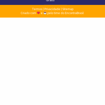
Grátis
Termos
|
Privacidade
|
Sitemap
Criado com
e
pelo time do EncontraBrasil