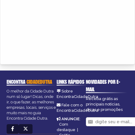
ENCONTRA
CIDADEDUTRA
LINKS RÁPIDOS
NOVIDADES POR E-
MAIL
O melhor da Cidade Dutra
Sobre
num só lugar! Dicas, onde
EncontraCidadeDutra
Receba grátis as
ir, o que fazer, as melhores
principais notícias,
Fale com o
empresas, locais, serviços e
dicas e promoções
EncontraCidadeDutra
muito mais no guia
Encontra Cidade Dutra.
ANUNCIE
:
Com
destaque
|