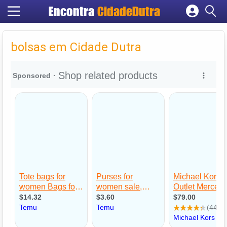
Encontra
CidadeDutra
Cadastrar empresa
Fazer login
bolsas em Cidade Dutra
Criar conta